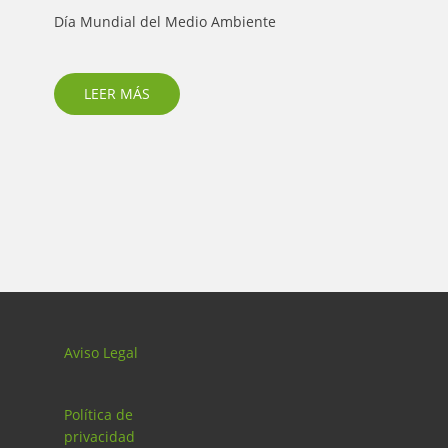
Día Mundial del Medio Ambiente
El a
Rente
prota
LEER MÁS
Aviso Legal
Política de
privacidad