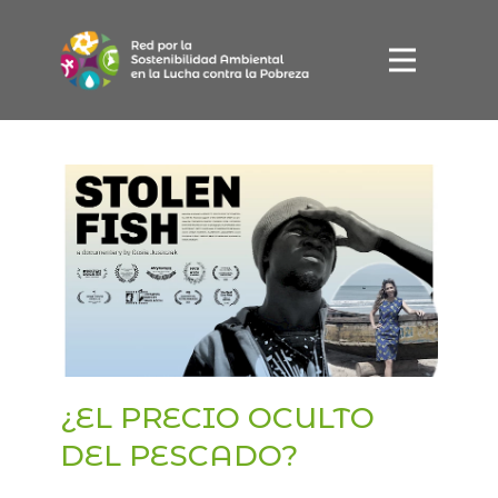
Inicio
Acciones
Quiénes somos
Publicaciones
ES
EU
¿EL PRECIO OCULTO
DEL PESCADO?