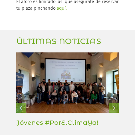
El aforo es limitado, así que asegúrate de reservar
tu plaza pinchando
aquí.
ÚLTIMAS NOTICIAS
Jóvenes #PorElClimaYa!
Wo
jóv