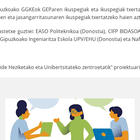
puzkoako GGKEok GEParen ikuspegiak eta ikuspegiak txertat
ren eta jasangarritasunaren ikuspegiak txertatzeko haien a
stetxe guztiei: EASO Politeknikoa (Donostia), CIFP BIDASOA 
, Gipuzkoako Ingeniaritza Eskola UPV/EHU (Donostia) eta Naf
e Heziketako eta Unibertsitateko zentroetatik" proiektuari