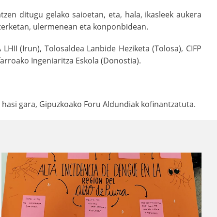
zen ditugu gelako saioetan, eta, hala, ikasleek aukera
zterketan, ulermenean eta konponbidean.
LHII (Irun), Tolosaldea Lanbide Heziketa (Tolosa), CIFP
arroako Ingeniaritza Eskola (Donostia).
 hasi gara, Gipuzkoako Foru Aldundiak kofinantzatuta.