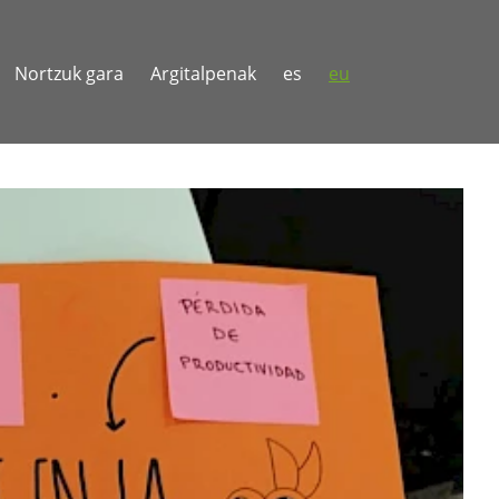
Nortzuk gara
Argitalpenak
es
eu