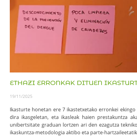
ETHAZI ERRONKAK DITUEN IKASTUR
19/11/2025
Ikasturte honetan ere 7 ikastetxetako erronkei eking
dira ikasgeletan, eta ikasleak haien prestakuntza a
unibertsitate graduan lortzen ari den ezagutza teknik
ikaskuntza-metodologia aktibo eta parte-hartzaileetatik