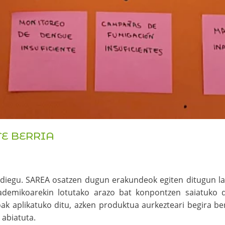
TE BERRIA
o diegu. SAREA osatzen dugun erakundeok egiten ditugun la
kademikoarekin lotutako arazo bat konpontzen saiatuko 
oak aplikatuko ditu, azken produktua aurkezteari begira b
 abiatuta.