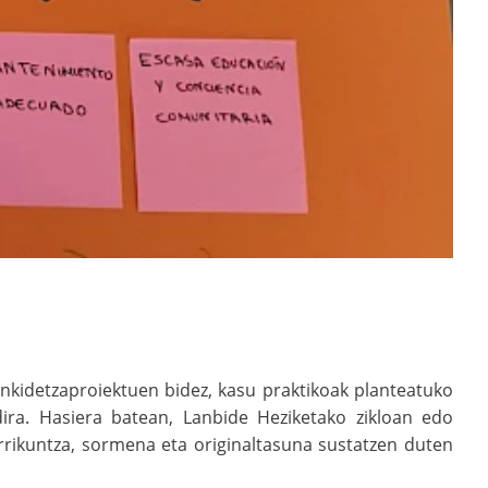
nkidetzaproiektuen bidez, kasu praktikoak planteatuko
dira. Hasiera batean, Lanbide Heziketako zikloan edo
errikuntza, sormena eta originaltasuna sustatzen duten