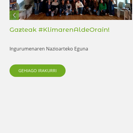
Gazteak #KlimarenAldeOrain!
Ingurumenaren Nazioarteko Eguna
GEHIAGO IRAKURRI