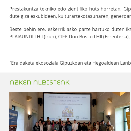
Prestakuntza tekniko edo zientifiko huts horretan, Gi
dute giza eskubideen, kulturartekotasunaren, generoa
Beste behin ere, eskerrik asko parte hartuko duten ika
PLAIAUNDI LHII (Irun), CIFP Don Bosco LHII (Errenteria)
"Eraldaketa ekosoziala Gipuzkoan eta Hegoaldean Lanbid
AZKEN ALBISTEAK