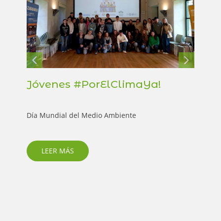
Jóvenes #PorElClimaYa!
Wo
jóv
Día Mundial del Medio Ambiente
El a
Rente
prota
LEER MÁS